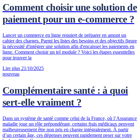
Comment choisir une solution de
paiement pour un e-commerce ?
Lancer un commerce en ligne requiert de préparer en amont un
cahier des charges. Parmi les listes des besoins et des objectifs figure
la nécessité d'intégrer une solution afin d'encaisser les paiements en
ligne. Comment choisir un tel module ? Voici les étapes essentielles
pour trouver la
Lire plus
21/10/2025
nouveau
Complémentaire santé : à quoi
sert-elle vraiment ?
Dans un système de santé comme celui de la France, où l’Assurance
maladie joue un rôle prépondérant, certains frais médicaux peuvent
malheureusement être non pris en charge intégralement. À partir
d’un certain âge, ces dépenses peuvent rapidement peser sur votre