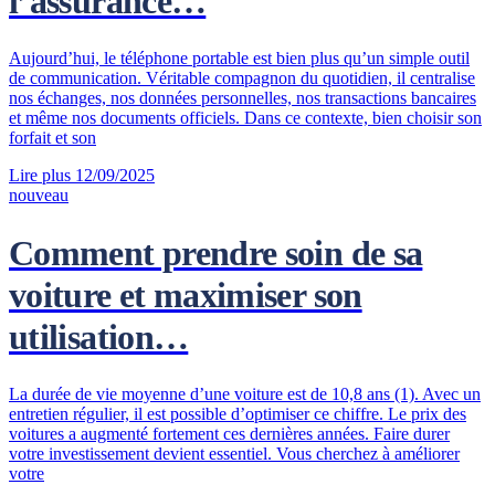
l’assurance…
Aujourd’hui, le téléphone portable est bien plus qu’un simple outil
de communication. Véritable compagnon du quotidien, il centralise
nos échanges, nos données personnelles, nos transactions bancaires
et même nos documents officiels. Dans ce contexte, bien choisir son
forfait et son
Lire plus
12/09/2025
nouveau
Comment prendre soin de sa
voiture et maximiser son
utilisation…
La durée de vie moyenne d’une voiture est de 10,8 ans (1). Avec un
entretien régulier, il est possible d’optimiser ce chiffre. Le prix des
voitures a augmenté fortement ces dernières années. Faire durer
votre investissement devient essentiel. Vous cherchez à améliorer
votre