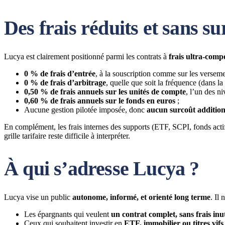
Des frais réduits et sans su
Lucya est clairement positionné parmi les contrats à
frais ultra-compé
0 % de frais d’entrée
, à la souscription comme sur les versemen
0 % de frais d’arbitrage
, quelle que soit la fréquence (dans la 
0,50 % de frais annuels sur les unités de compte
, l’un des n
0,60 % de frais annuels sur le fonds en euros
;
Aucune gestion pilotée imposée, donc
aucun surcoût addition
En complément, les frais internes des supports (ETF, SCPI, fonds actifs
grille tarifaire reste difficile à interpréter.
À qui s’adresse Lucya ?
Lucya vise un public
autonome, informé, et orienté long terme
. Il
Les épargnants qui veulent
un contrat complet, sans frais inut
Ceux qui souhaitent investir en
ETF, immobilier ou titres vifs