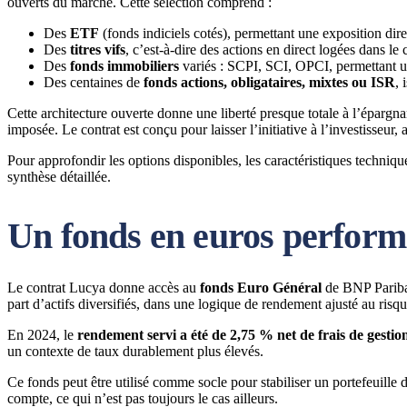
ouverts du marché. Cette sélection comprend :
Des
ETF
(fonds indiciels cotés), permettant une exposition dir
Des
titres vifs
, c’est-à-dire des actions en direct logées dans le 
Des
fonds immobiliers
variés : SCPI, SCI, OPCI, permettant une
Des centaines de
fonds actions, obligataires, mixtes ou ISR
, 
Cette architecture ouverte donne une liberté presque totale à l’épargna
imposée. Le contrat est conçu pour laisser l’initiative à l’investisseur,
Pour approfondir les options disponibles, les caractéristiques techniqu
synthèse détaillée.
Un fonds en euros perform
Le contrat Lucya donne accès au
fonds Euro Général
de BNP Paribas 
part d’actifs diversifiés, dans une logique de rendement ajusté au risqu
En 2024, le
rendement servi a été de 2,75 % net de frais de gestio
un contexte de taux durablement plus élevés.
Ce fonds peut être utilisé comme socle pour stabiliser un portefeuille d
compte, ce qui n’est pas toujours le cas ailleurs.