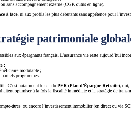
 ou sans accompagnement externe (CGP, outils en ligne).
ace à face
, ni aux profils les plus débutants sans appétence pour l’inves
tratégie patrimoniale global
ssibles aux épargnants français. L’assurance vie reste aujourd’hui inco
e ;
énéficiaire modulable ;
ts partiels programmés.
itifs. C’est notamment le cas du
PER (Plan d’Épargne Retraite)
, qui,
haitent optimiser à la fois la fiscalité immédiate et la stratégie de tran
te-titres, ou encore l’investissement immobilier (en direct ou via SCPI)