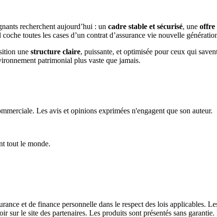
gnants recherchent aujourd’hui : un
cadre stable et sécurisé
, une
offre
il coche toutes les cases d’un contrat d’assurance vie nouvelle génératio
sition une
structure claire
, puissante, et optimisée pour ceux qui saven
nvironnement patrimonial plus vaste que jamais.
 commerciale. Les avis et opinions exprimées n'engagent que son auteur.
nt tout le monde.
ssurance et de finance personnelle dans le respect des lois applicables. Le
ir sur le site des partenaires. Les produits sont présentés sans garanti