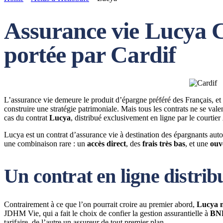
Assurance vie Lucya Car
portée par Cardif
L’assurance vie demeure le produit d’épargne préféré des Français, et ce
construire une stratégie patrimoniale. Mais tous les contrats ne se valen
cas du contrat
Lucya
, distribué exclusivement en ligne par le courtier
Lucya est un contrat d’assurance vie à destination des épargnants auton
une combinaison rare : un
accès direct
, des
frais très bas
, et une
ouv
Un contrat en ligne distri
Contrairement à ce que l’on pourrait croire au premier abord,
Lucya n
JDHM Vie, qui a fait le choix de confier la gestion assurantielle à
BNP
tarifaire, de l’autre un assureur de tout premier plan.