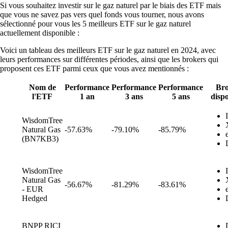
Si vous souhaitez investir sur le gaz naturel par le biais des ETF mais
que vous ne savez pas vers quel fonds vous tourner, nous avons
sélectionné pour vous les 5 meilleurs ETF sur le gaz naturel
actuellement disponible :
Voici un tableau des meilleurs ETF sur le gaz naturel en 2024, avec
leurs performances sur différentes périodes, ainsi que les brokers qui
proposent ces ETF parmi ceux que vous avez mentionnés :
Nom de
Performance
Performance
Performance
Bro
l'ETF
1 an
3 ans
5 ans
disp
WisdomTree
Natural Gas
-57.63%
-79.10%
-85.79%
(BN7KB3)
WisdomTree
Natural Gas
-56.67%
-81.29%
-83.61%
- EUR
Hedged
BNPP RICI