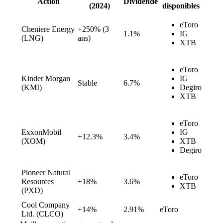
Action
Dividende
(2024)
disponibles
eToro
Cheniere Energy
+250% (3
1.1%
IG
(LNG)
ans)
XTB
eToro
Kinder Morgan
IG
Stable
6.7%
(KMI)
Degiro
XTB
eToro
ExxonMobil
IG
+12.3%
3.4%
(XOM)
XTB
Degiro
Pioneer Natural
eToro
Resources
+18%
3.6%
XTB
(PXD)
Cool Company
+14%
2.91%
eToro
Ltd. (CLCO)