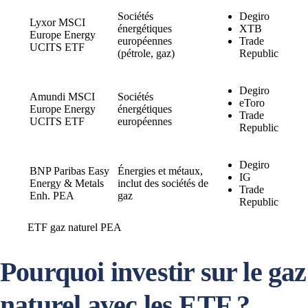
Sociétés
Degiro
Lyxor MSCI
énergétiques
XTB
Europe Energy
européennes
Trade
UCITS ETF
(pétrole, gaz)
Republic
Degiro
Amundi MSCI
Sociétés
eToro
Europe Energy
énergétiques
Trade
UCITS ETF
européennes
Republic
Degiro
BNP Paribas Easy
Énergies et métaux,
IG
Energy & Metals
inclut des sociétés de
Trade
Enh. PEA
gaz
Republic
ETF gaz naturel PEA
Pourquoi investir sur le gaz
naturel avec les ETF ?