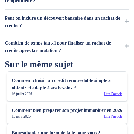
l'emprunteur ?
Non. La simulation reste gratuite et sans engagement. Elle produit
Peut-on inclure un découvert bancaire dans un rachat de
une estimation indicative, non contractuelle, qui donne une
crédits ?
première vision de la faisabilité. Seule la signature d'une offre de
prêt formelle, après étude complète du dossier par l'organisme
Oui, sous conditions. Un découvert bancaire, certaines dettes
Combien de temps faut-il pour finaliser un rachat de
prêteur, engage réellement l'emprunteur.
fiscales, sociales ou familiales peuvent intégrer l'opération de
crédits après la simulation ?
rachat. L'organisme prêteur évalue au cas par cas la recevabilité
Sur le même sujet
de chaque dette en fonction de sa nature et de son montant.
Comptez en moyenne 4 à 8 semaines entre la constitution du
dossier et le déblocage des fonds. Le délai varie selon la
Comment choisir un crédit renouvelable simple à
complexité du dossier (présence d'un crédit immobilier, mise en
obtenir et adapté à ses besoins ?
place d'une garantie hypothécaire) et votre réactivité dans la
16 juillet 2026
Lire l'article
transmission des documents demandés.
Comment bien préparer son projet immobilier en 2026
13 avril 2026
Lire l'article
Boursobank : une formule faite pour vous ?