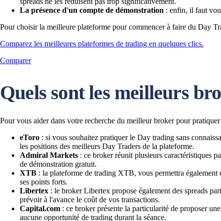
spreads ne les réduisent pas trop significativement.
La présence d'un compte de démonstration
: enfin, il faut v
Pour choisir la meilleure plateforme pour commencer à faire du Day Tra
Comparez les meilleures plateformes de trading en quelques clics.
Comparer
Quels sont les meilleurs br
Pour vous aider dans votre recherche du meilleur broker pour pratiquer 
eToro
: si vous souhaitez pratiquer le Day trading sans connaissa
les positions des meilleurs Day Traders de la plateforme.
Admiral Markets
: ce broker réunit plusieurs caractéristiques 
de démonstration gratuit.
XTB
: la plateforme de trading XTB, vous permettra également d'
ses points forts.
Libertex
: le broker Libertex propose également des spreads parti
prévoir à l'avance le coût de vos transactions.
Capital.com
: ce broker présente la particularité de proposer un
aucune opportunité de trading durant la séance.