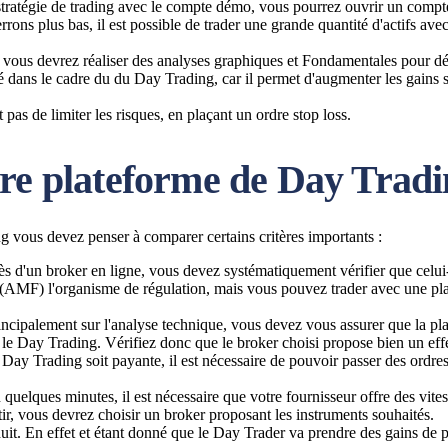
stratégie de trading avec le compte démo, vous pourrez ouvrir un compte
ons plus bas, il est possible de trader une grande quantité d'actifs ave
 vous devrez réaliser des analyses graphiques et Fondamentales pour dét
ilisé dans le cadre du du Day Trading, car il permet d'augmenter les gains
 pas de limiter les risques, en plaçant un ordre stop loss.
re plateforme de Day Tradi
ng vous devez penser à comparer certains critères importants :
s d'un broker en ligne, vous devez systématiquement vérifier que celui-c
rs (AMF) l'organisme de régulation, mais vous pouvez trader avec une 
rincipalement sur l'analyse technique, vous devez vous assurer que la p
r le Day Trading. Vérifiez donc que le broker choisi propose bien un effet 
 Day Trading soit payante, il est nécessaire de pouvoir passer des ordres
n quelques minutes, il est nécessaire que votre fournisseur offre des vites
tir, vous devrez choisir un broker proposant les instruments souhaités.
duit. En effet et étant donné que le Day Trader va prendre des gains de pe