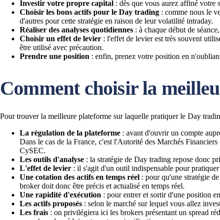
Investir votre propre capital
: dès que vous aurez affiné votre 
Choisir les bons actifs pour le Day trading
: comme nous le verr
d'autres pour cette stratégie en raison de leur volatilité intraday.
Réaliser des analyses quotidiennes
: à chaque début de séance,
Choisir un effet de levier
: l'effet de levier est très souvent ut
être utilisé avec précaution.
Prendre une position
: enfin, prenez votre position en n'oubliant
Comment choisir la meilleu
Pour trouver la meilleure plateforme sur laquelle pratiquer le Day tradi
La régulation de la plateforme
: avant d'ouvrir un compte auprè
Dans le cas de la France, c'est l'Autorité des Marchés Financie
CySEC.
Les outils d'analyse
: la stratégie de Day trading repose donc p
L'effet de levier
: il s'agit d'un outil indispensable pour pratique
Une cotation des actifs en temps réel
: pour qu'une stratégie de
broker doit donc être précis et actualisé en temps réel.
Une rapidité d'exécution
: pour entrer et sortir d'une position e
Les actifs proposés
: selon le marché sur lequel vous allez inves
Les frais
: on privilégiera ici les brokers présentant un spread ré