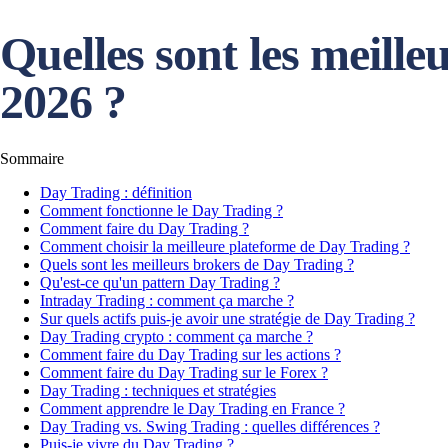
Quelles sont les meill
2026 ?
Sommaire
Day Trading : définition
Comment fonctionne le Day Trading ?
Comment faire du Day Trading ?
Comment choisir la meilleure plateforme de Day Trading ?
Quels sont les meilleurs brokers de Day Trading ?
Qu'est-ce qu'un pattern Day Trading ?
Intraday Trading : comment ça marche ?
Sur quels actifs puis-je avoir une stratégie de Day Trading ?
Day Trading crypto : comment ça marche ?
Comment faire du Day Trading sur les actions ?
Comment faire du Day Trading sur le Forex ?
Day Trading : techniques et stratégies
Comment apprendre le Day Trading en France ?
Day Trading vs. Swing Trading : quelles différences ?
Puis-je vivre du Day Trading ?