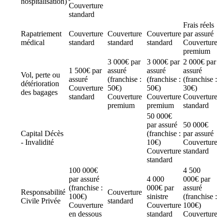
hospitalisation)
Couverture
standard
Frais réels
Rapatriement
Couverture
Couverture
Couverture
par assuré
médical
standard
standard
standard
Couvertur
premium
3 000€ par
3 000€ par
2 000€ par
1 500€ par
assuré
assuré
assuré
Vol, perte ou
assuré
(franchise :
(franchise :
(franchise :
détérioration
Couverture
50€)
50€)
30€)
des bagages
standard
Couverture
Couverture
Couvertur
premium
premium
standard
50 000€
par assuré
50 000€
Capital Décès
(franchise :
par assuré
- Invalidité
10€)
Couvertur
Couverture
standard
standard
100 000€
4 500
par assuré
4 000
000€ par
(franchise :
000€ par
assuré
Responsabilité
Couverture
100€)
sinistre
(franchise :
Civile Privée
standard
Couverture
Couverture
100€)
en dessous
standard
Couvertur