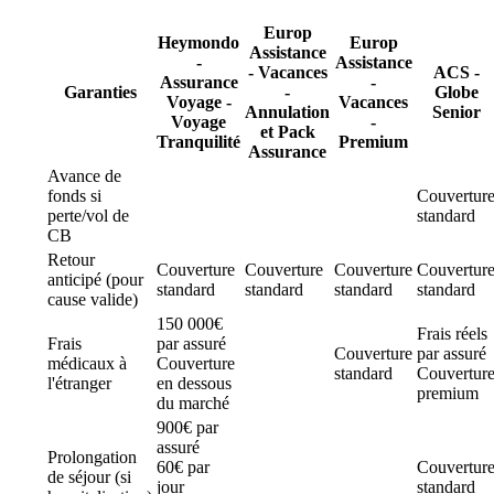
Europ
Heymondo
Europ
Assistance
-
Assistance
- Vacances
ACS -
Assurance
-
Garanties
-
Globe
Voyage -
Vacances
Annulation
Senior
Voyage
-
et Pack
Tranquilité
Premium
Assurance
Avance de
fonds si
Couvertur
perte/vol de
standard
CB
Retour
Couverture
Couverture
Couverture
Couvertur
anticipé (pour
standard
standard
standard
standard
cause valide)
150 000€
Frais réels
Frais
par assuré
Couverture
par assuré
médicaux à
Couverture
standard
Couvertur
l'étranger
en dessous
premium
du marché
900€ par
assuré
Prolongation
60€ par
Couvertur
de séjour (si
jour
standard