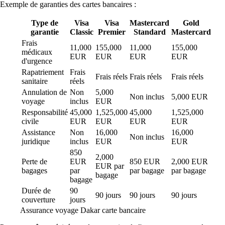
Exemple de garanties des cartes bancaires :
Type de
Visa
Visa
Mastercard
Gold
garantie
Classic
Premier
Standard
Mastercard
Frais
11,000
155,000
11,000
155,000
médicaux
EUR
EUR
EUR
EUR
d'urgence
Rapatriement
Frais
Frais réels
Frais réels
Frais réels
sanitaire
réels
Annulation de
Non
5,000
Non inclus
5,000 EUR
voyage
inclus
EUR
Responsabilité
45,000
1,525,000
45,000
1,525,000
civile
EUR
EUR
EUR
EUR
Assistance
Non
16,000
16,000
Non inclus
juridique
inclus
EUR
EUR
850
2,000
Perte de
EUR
850 EUR
2,000 EUR
EUR par
bagages
par
par bagage
par bagage
bagage
bagage
Durée de
90
90 jours
90 jours
90 jours
couverture
jours
Assurance voyage Dakar carte bancaire