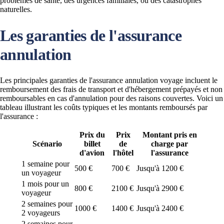
problèmes de santé, des urgences familiales, ou des catastrophes
naturelles.
Les garanties de l'assurance
annulation
Les principales garanties de l'assurance annulation voyage incluent le
remboursement des frais de transport et d'hébergement prépayés et non
remboursables en cas d'annulation pour des raisons couvertes. Voici un
tableau illustrant les coûts typiques et les montants remboursés par
l'assurance :
Prix du
Prix
Montant pris en
Scénario
billet
de
charge par
d'avion
l'hôtel
l'assurance
1 semaine pour
500 €
700 €
Jusqu'à 1200 €
un voyageur
1 mois pour un
800 €
2100 €
Jusqu'à 2900 €
voyageur
2 semaines pour
1000 €
1400 €
Jusqu'à 2400 €
2 voyageurs
2 semaines pour