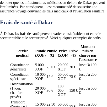
de noter que les infrastructures médicales en dehors de Dakar peuvent
être limitées. Par conséquent, il est recommandé de souscrire une
assurance voyage couvrant les frais médicaux et l'évacuation sanitaire​.
Frais de santé à Dakar
À Dakar, les frais de santé peuvent varier considérablement entre le
secteur public et le secteur privé. Voici quelques exemples de coûts :
Montant
Service
Public
Public
Privé
Privé
pris en
médical
(XOF)
(€)
(XOF)
(€)
charge par
l'assurance
Consultation
5 000
20 000
Jusqu'à 100
7,50 €
30 €
généraliste
XOF
XOF
€
Consultation
10 000
50 000
Jusqu'à 200
15 €
75 €
spécialiste
XOF
XOF
€
Hospitalisation
100
(1 jour,
20 000
Jusqu'à 500
30 €
000
150 €
chambre
XOF
€
XOF
privée)
Transport
15 000
22,50
50 000
Jusqu'à 300
d'urgence à
75 €